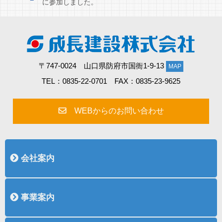
に参加しました。
〒747-0024 山口県防府市国衙1-9-13
MAP
TEL：0835-22-0701 FAX：0835-23-9625
WEBからのお問い合わせ
会社案内
会社概要
社長挨拶
沿革
表彰
認証取得
事業案内