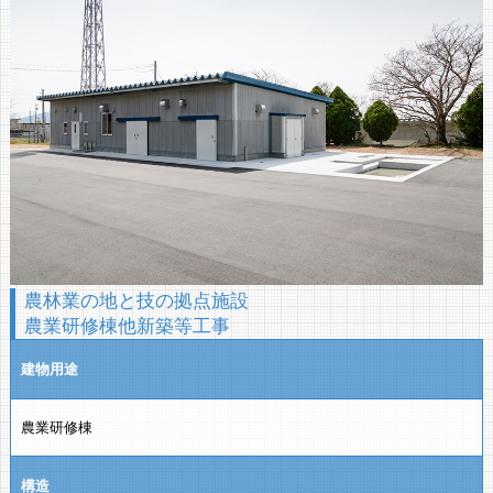
農林業の地と技の拠点施設
農業研修棟他新築等工事
建物用途
農業研修棟
構造