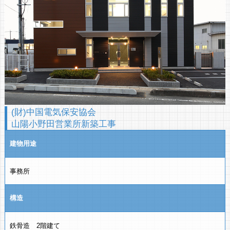
(財)中国電気保安協会
山陽小野田営業所新築工事
建物用途
事務所
構造
鉄骨造 2階建て