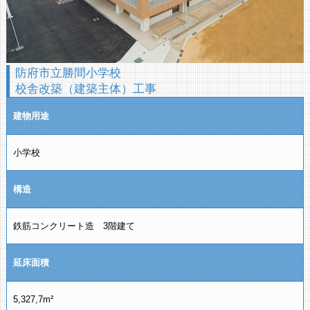
防府市立勝間小学校
校舎改築（建築主体）工事
建物用途
小学校
構造
鉄筋コンクリート造 3階建て
延床面積
5,327,7m²