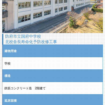
防府市立国府中学校
北校舎長寿命化予防改修工事
建物用途
学校
構造
鉄筋コンクリート造 2階建て
延床面積