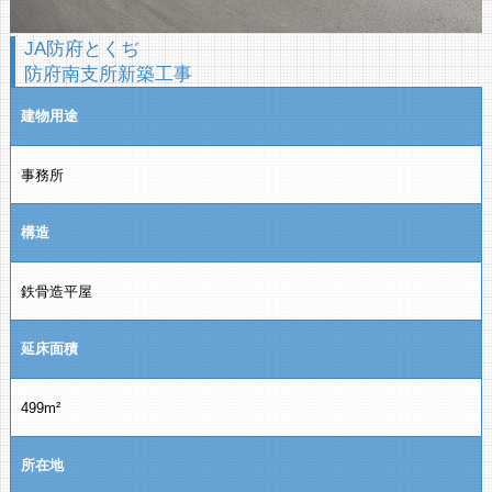
JA防府とくぢ
防府南支所新築工事
建物用途
事務所
構造
鉄骨造平屋
延床面積
499m²
所在地