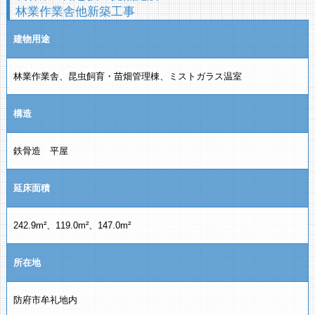
林業作業舎他新築工事
建物用途
林業作業舎、昆虫飼育・苗畑管理棟、ミストガラス温室
構造
鉄骨造 平屋
延床面積
242.9m²、119.0m²、147.0m²
所在地
防府市牟礼地内