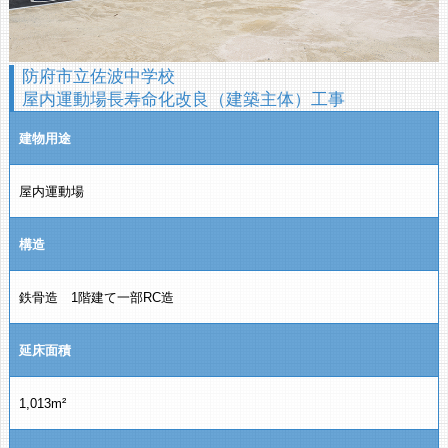
防府市立佐波中学校
屋内運動場長寿命化改良（建築主体）工事
建物用途
屋内運動場
構造
鉄骨造 1階建て一部RC造
延床面積
1,013m²