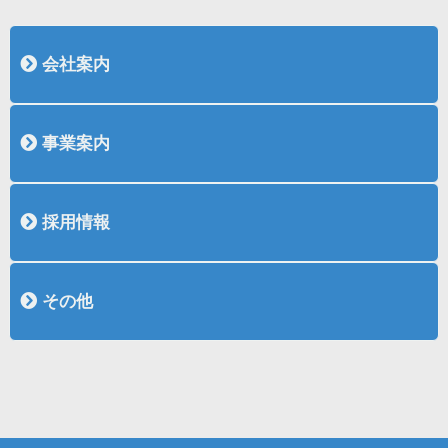
会社案内
会社概要
社長挨拶
沿革
表彰
認証取得
事業案内
土木事業紹介
土木作品集
建築事業紹介
建築作品集
採用情報
採用情報
新卒採用
中途採用（土木施工管理）
中途採用（建築施工管理）
その他
リンク
お問い合わせ
お知らせ