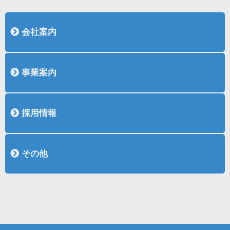
会社案内
会社概要
社長挨拶
沿革
表彰
認証取得
事業案内
土木事業紹介
土木作品集
建築事業紹介
建築作品集
採用情報
採用情報
新卒採用
中途採用（土木施工管理）
中途採用（建築施工管理）
その他
リンク
お問い合わせ
お知らせ