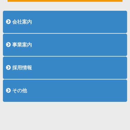
会社案内
会社概要
社長挨拶
沿革
表彰
認証取得
事業案内
土木事業紹介
土木作品集
建築事業紹介
建築作品集
採用情報
採用情報
新卒採用
中途採用（土木施工管理）
中途採用（建築施工管理）
その他
リンク
お問い合わせ
お知らせ