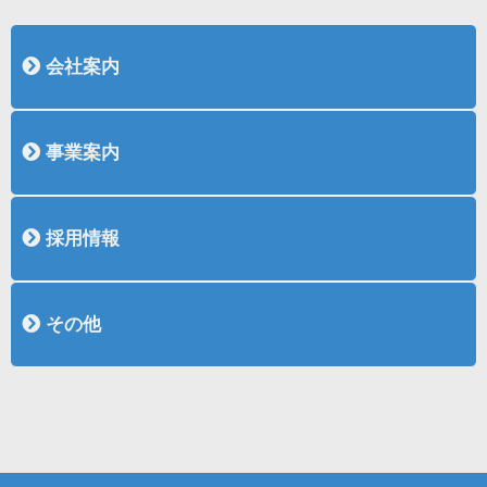
会社案内
会社概要
社長挨拶
沿革
表彰
認証取得
事業案内
土木事業紹介
土木作品集
建築事業紹介
建築作品集
採用情報
採用情報
新卒採用
中途採用（土木施工管理）
中途採用（建築施工管理）
その他
リンク
お問い合わせ
お知らせ